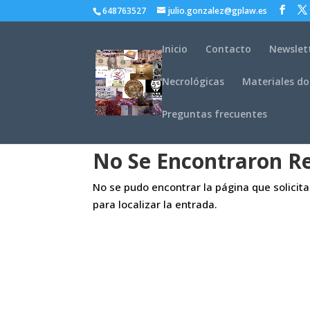
648763527
julio.gonzalez@gplaw.es
Inicio
Contacto
Newslet
Necrológicas
Materiales do
Preguntas frecuentes
No Se Encontraron R
No se pudo encontrar la página que solicit
para localizar la entrada.