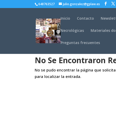
648763527
julio.gonzalez@gplaw.es
Inicio
Contacto
Newslet
Necrológicas
Materiales do
Preguntas frecuentes
No Se Encontraron R
No se pudo encontrar la página que solicit
para localizar la entrada.