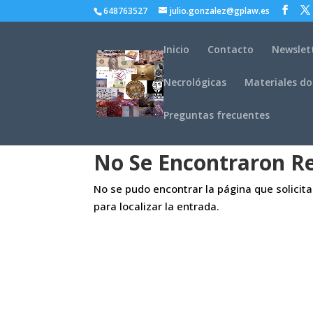
648763527
julio.gonzalez@gplaw.es
Inicio
Contacto
Newslet
Necrológicas
Materiales do
Preguntas frecuentes
No Se Encontraron R
No se pudo encontrar la página que solicit
para localizar la entrada.